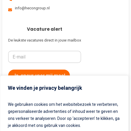
info@hecongroup.nl
Vacature alert
De leukste vacatures direct in jouw mailbox
Ja, speur voor mij mee!
We vinden je privacy belangrijk
Algemeen
We gebruiken cookies om het websitebezoek te verbeteren,
gepersonaliseerde advertenties of inhoud weer te geven en
Privacybeleid
ons verkeer te analyseren. Door op ‘accepteren’ te klikken, ga
Disclaimer & Cookiebeleid
je akkoord met ons gebruik van cookies.