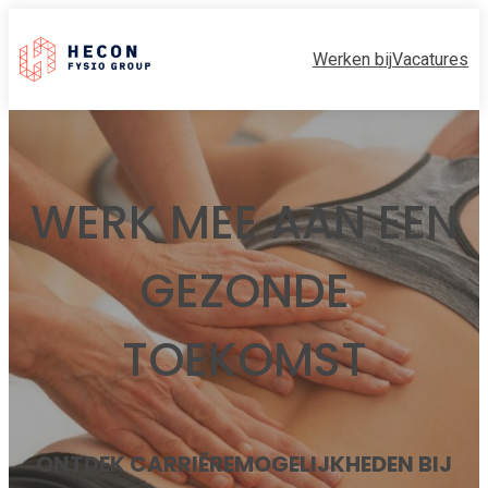
Werken bij
Vacatures
WERK MEE AAN EEN
GEZONDE
TOEKOMST
ONTDEK CARRIËREMOGELIJKHEDEN BIJ