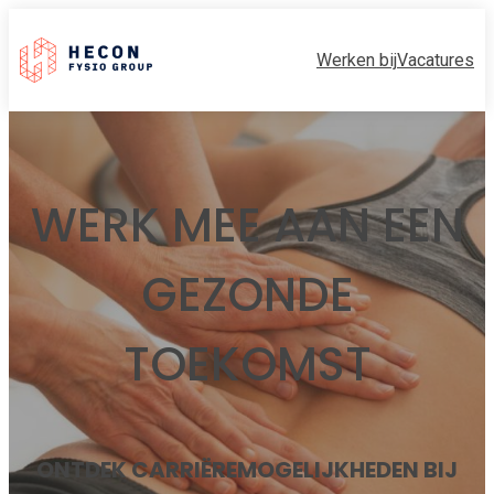
Werken bij
Vacatures
WERK MEE AAN EEN
GEZONDE
TOEKOMST
ONTDEK CARRIËREMOGELIJKHEDEN BIJ