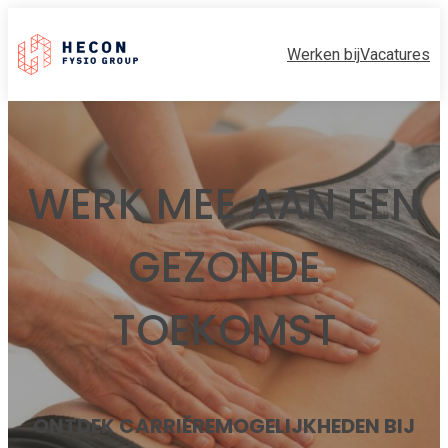
Werken bij
Vacatures
WERK MEE AAN EEN
GEZONDE
TOEKOMST
ONTDEK CARRIËREMOGELIJKHEDEN BIJ